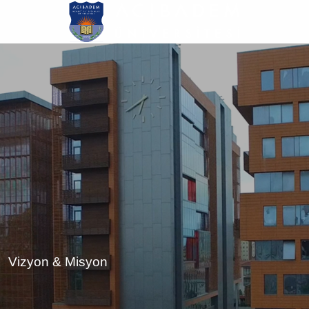
Ana
içeriğe
atla
Vizyon & Misyon