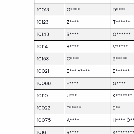
10018
G****
D****
10123
Z****
T******
10143
B****
Ö******
10114
B****
V*****
10153
C****
B*****
10021
E*** Y****
E******
10066
F****
G****
10110
U***
K*******
10022
F*****
E**
10075
A****
H**** Ö*
10161
B****
K*******