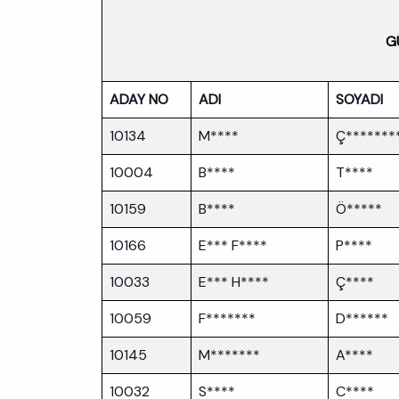
G
ADAY NO
ADI
SOYADI
10134
M****
Ç*******
10004
B****
T****
10159
B****
Ö*****
10166
E*** F****
P****
10033
E*** H****
Ç****
10059
F*******
D******
10145
M*******
A****
10032
S****
C****