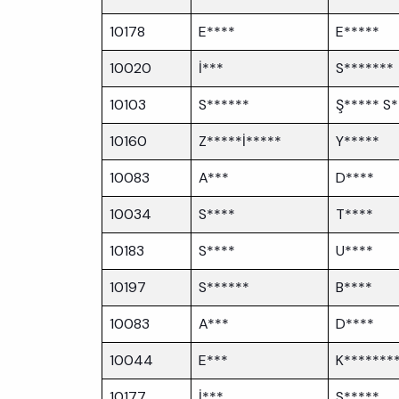
10178
E****
E*****
10020
İ***
S*******
10103
S******
Ş***** S*
10160
Z*****İ*****
Y*****
10083
A***
D****
10034
S****
T****
10183
S****
U****
10197
S******
B****
10083
A***
D****
10044
E***
K*******
10177
İ***
S*****