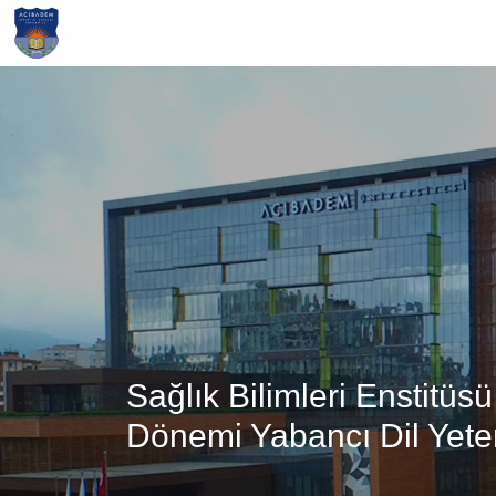
Ana
içeriğe
atla
Sağlık Bilimleri Enstitüs
Dönemi Yabancı Dil Yeter