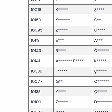
10016
K*****
Ş****
10158
Y******
C**
10095
Z*****
G****
10118
E***
A***
10143
B****
Ö******
10141
A******* B****
K*****
10036
F*****
Ç*****
10077
G**
O******
10133
Y****
Ç*****
10109
Z*****
D*******