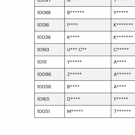
10097
A***
T******
10088
B******
Y*****
10136
İ****
K*******
10038
K****
K*******
10193
U*** C**
C*****
10111
Y*****
A****
10096
Z*****
A******
10058
B****
A****
10165
D****
Y*****
10051
M*****
T******