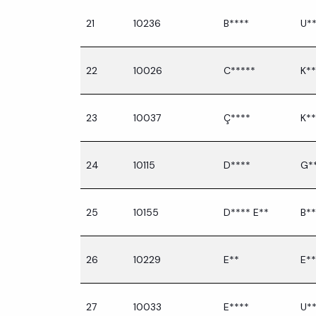
21
10236
B****
U*
22
10026
C*****
K**
23
10037
Ç****
K**
24
10115
D****
G*
25
10155
D**** E**
B**
26
10229
E**
E**
27
10033
E****
U*