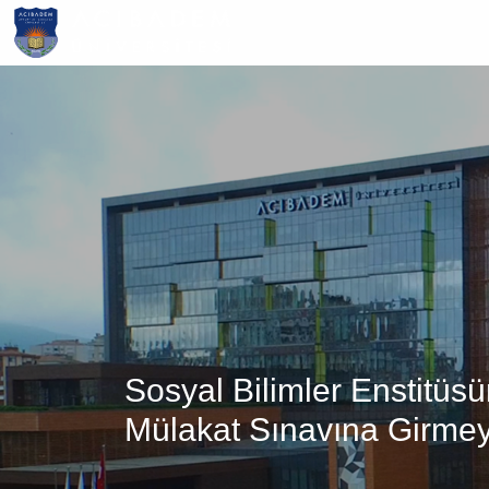
Ana
içeriğe
atla
Sosyal Bilimler Enstitüs
Mülakat Sınavına Girme