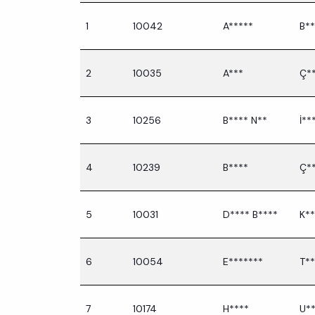
1
10042
A*****
B**
2
10035
A***
Ç*
3
10256
B**** N**
İ**
4
10239
B****
Ç*
5
10031
D**** B****
K**
6
10054
E*******
T**
7
10174
H****
U*