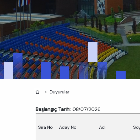
Anasayfa
Duyurular
Başlangıç Tarihi:
08/07/2026
Sıra No
Aday No
Adı
So