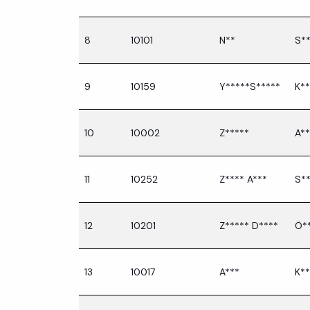
8
10101
N**
S*
9
10159
Y*****S*****
K**
10
10002
Z*****
A**
11
10252
Z**** A***
S**
12
10201
Z***** D****
Ö*
13
10017
A***
K**