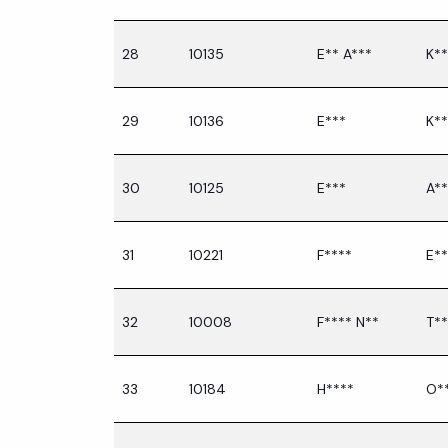
28
10135
E** A***
K**
29
10136
E***
K**
30
10125
E***
A**
31
10221
F****
E**
32
10008
F**** N**
T**
33
10184
H****
O*