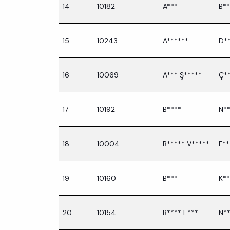
14
10182
A***
B**
15
10243
A******
D*
16
10069
A*** Ş*****
Ç*
17
10192
B****
N**
18
10004
B***** V*****
F**
19
10160
B***
K**
20
10154
B**** E***
N*