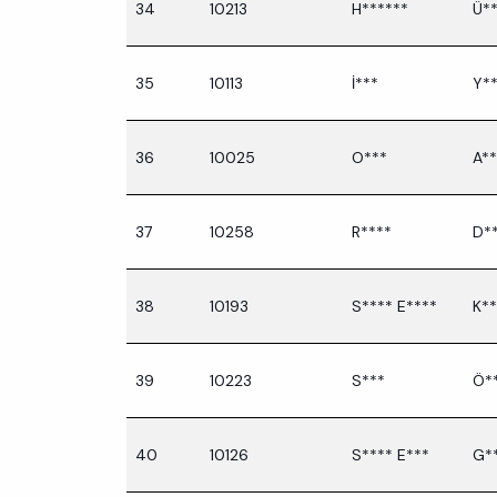
34
10213
H******
Ü*
35
10113
İ***
Y**
36
10025
O***
A**
37
10258
R****
D*
38
10193
S**** E****
K**
39
10223
S***
Ö*
40
10126
S**** E***
G*