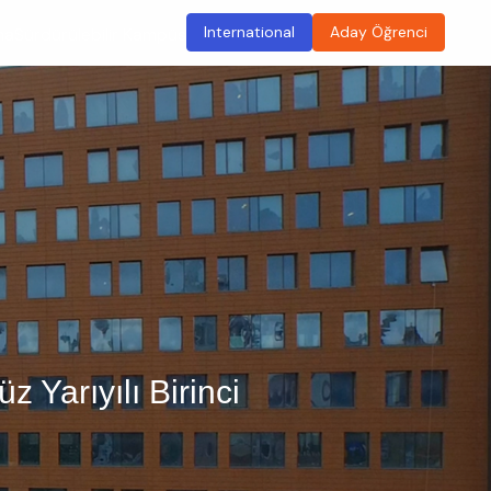
International
Aday Öğrenci
ma
Sürdürülebilir Kampüs
 Yarıyılı Birinci