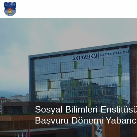
Ana
içeriğe
atla
Sosyal Bilimleri Enstitüs
Başvuru Dönemi Yabancı D