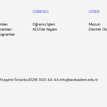
ÖĞRENCİ
DİĞER
mları
Öğrenci İşleri
Mezun
ramları
ACU'da Yaşam
Destek Ol
rogramlar
Ataşehir/İstanbul
0216 500 44 44
info@acibadem.edu.tr