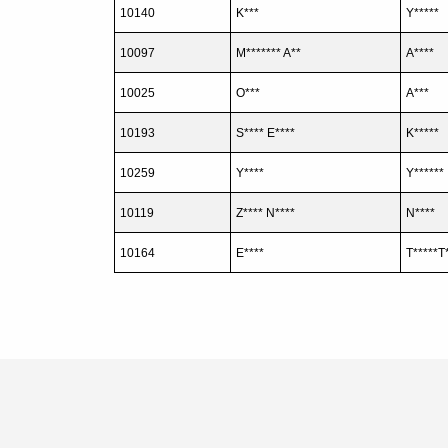
10140
K***
Y*****
10097
M******* A**
A****
10025
O***
A***
10193
S**** E****
K*****
10259
Y****
Y******
10119
Z**** N****
N****
10164
E****
T*****T