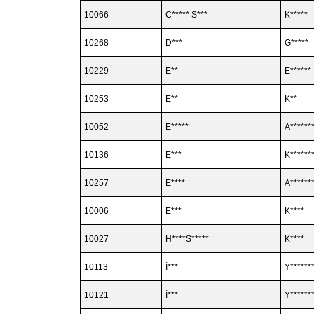
10066
C***** S***
K*****
10268
D***
G*****
10229
E**
E******
10253
E**
K**
10052
E*****
A******
10136
E***
K******
10257
E****
A******
10006
E***
K****
10027
H****S*****
K****
10113
İ***
Y******
10121
İ***
Y******