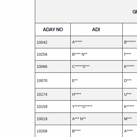
G
ADAY NO
ADI
A*****
B******
10042
10256
B**** N**
İ****
10066
C*****S***
K*****
10070
E**
D***
10174
H****
U***
10159
Y*****S*****
K*****
10019
A*** N**
M***
10208
B****
A****