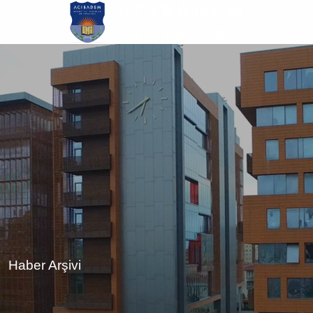
Ana
içeriğe
atla
Haber Arşivi