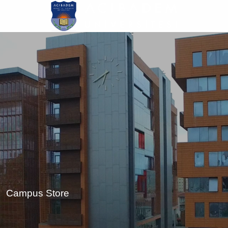
Ana
içeriğe
atla
Campus Store