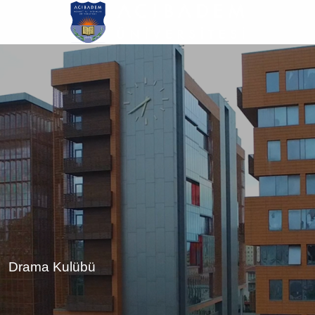
Ana
içeriğe
atla
Drama Kulübü