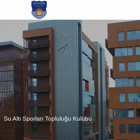
Ana
içeriğe
atla
Su Altı Sporları Topluluğu Kulübü