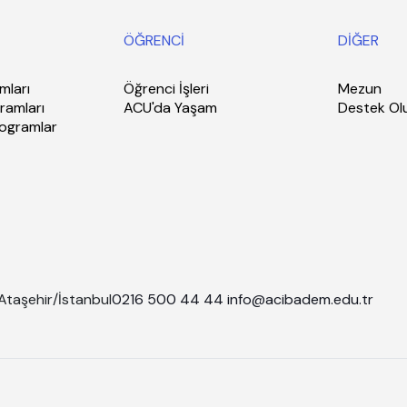
ÖĞRENCİ
DİĞER
mları
Öğrenci İşleri
Mezun
ramları
ACU'da Yaşam
Destek Ol
rogramlar
Ataşehir/İstanbul
0216 500 44 44
info@acibadem.edu.tr