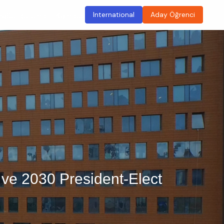
International
Aday Öğrenci
ma
Sürdürülebilir Kampüs
 ve 2030 President-Elect