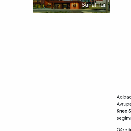
Sanal Tur
Acıbad
Avrupa
Knee S
seçilmi
Öğretim