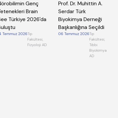
Nörobilimin Genç
Prof. Dr. Muhittin A.
etenekleri Brain
Serdar Türk
Bee Türkiye 2026'da
Biyokimya Derneği
Buluştu
Başkanlığına Seçildi
4 Temmuz 2026
Tıp
06 Temmuz 2026
Tıp
Fakültesi,
Fakültesi,
Fizyoloji AD
Tıbbi
Biyokimya
AD